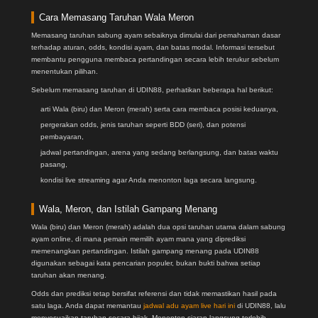
Cara Memasang Taruhan Wala Meron
Memasang taruhan sabung ayam sebaiknya dimulai dari pemahaman dasar
terhadap aturan, odds, kondisi ayam, dan batas modal. Informasi tersebut
membantu pengguna membaca pertandingan secara lebih terukur sebelum
menentukan pilihan.
Sebelum memasang taruhan di UDIN88, perhatikan beberapa hal berikut:
arti Wala (biru) dan Meron (merah) serta cara membaca posisi keduanya,
pergerakan odds, jenis taruhan seperti BDD (seri), dan potensi
pembayaran,
jadwal pertandingan, arena yang sedang berlangsung, dan batas waktu
pasang,
kondisi live streaming agar Anda menonton laga secara langsung.
Wala, Meron, dan Istilah Gampang Menang
Wala (biru) dan Meron (merah) adalah dua opsi taruhan utama dalam sabung
ayam online, di mana pemain memilih ayam mana yang diprediksi
memenangkan pertandingan. Istilah gampang menang pada UDIN88
digunakan sebagai kata pencarian populer, bukan bukti bahwa setiap
taruhan akan menang.
Odds dan prediksi tetap bersifat referensi dan tidak memastikan hasil pada
satu laga. Anda dapat memantau
jadwal adu ayam live hari ini
di UDIN88, lalu
menyesuaikan taruhan secara bijak. Menonton siaran langsung terlebih