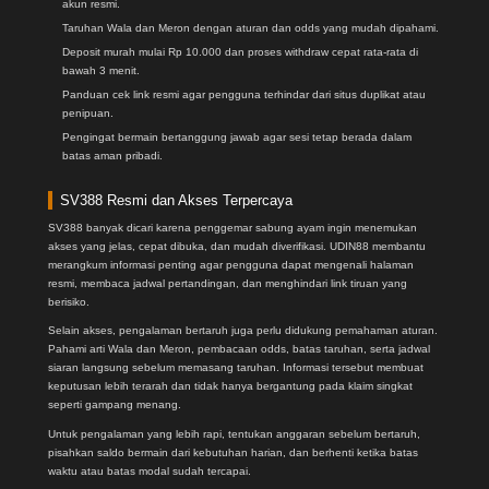
akun resmi.
Taruhan Wala dan Meron dengan aturan dan odds yang mudah dipahami.
Deposit murah mulai Rp 10.000 dan proses withdraw cepat rata-rata di
bawah 3 menit.
Panduan cek link resmi agar pengguna terhindar dari situs duplikat atau
penipuan.
Pengingat bermain bertanggung jawab agar sesi tetap berada dalam
batas aman pribadi.
SV388 Resmi dan Akses Terpercaya
SV388 banyak dicari karena penggemar sabung ayam ingin menemukan
akses yang jelas, cepat dibuka, dan mudah diverifikasi. UDIN88 membantu
merangkum informasi penting agar pengguna dapat mengenali halaman
resmi, membaca jadwal pertandingan, dan menghindari link tiruan yang
berisiko.
Selain akses, pengalaman bertaruh juga perlu didukung pemahaman aturan.
Pahami arti Wala dan Meron, pembacaan odds, batas taruhan, serta jadwal
siaran langsung sebelum memasang taruhan. Informasi tersebut membuat
keputusan lebih terarah dan tidak hanya bergantung pada klaim singkat
seperti gampang menang.
Untuk pengalaman yang lebih rapi, tentukan anggaran sebelum bertaruh,
pisahkan saldo bermain dari kebutuhan harian, dan berhenti ketika batas
waktu atau batas modal sudah tercapai.