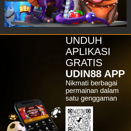
34,600,000.00
Sugar Rush
Xmas
bobbyr****a
IDR
26,370,000.00
UNDUH
Sugar Rush
Xmas
APLIKASI
bobbyr****a
GRATIS
IDR
25,056,000.00
UDIN88 APP
Sugar Rush
Xmas
Nikmati berbagai
bobbyr****a
permainan dalam
IDR
satu genggaman
19,996,800.00
Sugar Rush
Xmas
bobbyr****a
IDR
19,260,000.00