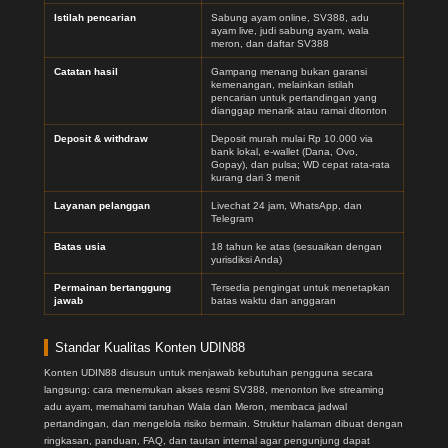
Istilah pencarian
Sabung ayam online, SV388, adu
ayam live, judi sabung ayam, wala
meron, dan daftar SV388
Catatan hasil
Gampang menang bukan garansi
kemenangan, melainkan istilah
pencarian untuk pertandingan yang
dianggap menarik atau ramai ditonton
Deposit & withdraw
Deposit murah mulai Rp 10.000 via
bank lokal, e-wallet (Dana, Ovo,
Gopay), dan pulsa; WD cepat rata-rata
kurang dari 3 menit
Layanan pelanggan
Livechat 24 jam, WhatsApp, dan
Telegram
Batas usia
18 tahun ke atas (sesuaikan dengan
yurisdiksi Anda)
Permainan bertanggung
Tersedia pengingat untuk menetapkan
jawab
batas waktu dan anggaran
Standar Kualitas Konten UDIN88
Konten UDIN88 disusun untuk menjawab kebutuhan pengguna secara
langsung: cara menemukan akses resmi SV388, menonton live streaming
adu ayam, memahami taruhan Wala dan Meron, membaca jadwal
pertandingan, dan mengelola risiko bermain. Struktur halaman dibuat dengan
ringkasan, panduan, FAQ, dan tautan internal agar pengunjung dapat