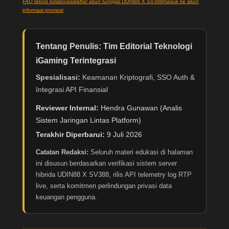
FAQ teknis kolaborasi
daftar akun tunggal UDIN88 X SV388
masuk ke akun
informasi promosi
Tentang Penulis: Tim Editorial Teknologi
iGaming Terintegrasi
Spesialisasi:
Keamanan Kriptografi, SSO Auth &
Integrasi API Finansial
Reviewer Internal:
Hendra Gunawan (Analis
Sistem Jaringan Lintas Platform)
Terakhir Diperbarui:
9 Juli 2026
Catatan Redaksi:
Seluruh materi edukasi di halaman
ini disusun berdasarkan verifikasi sistem server
hibrida UDIN88 X SV388, rilis API telemetry log RTP
live, serta komitmen perlindungan privasi data
keuangan pengguna.