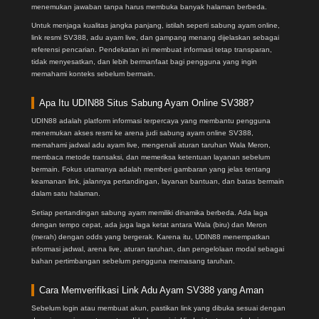
menemukan jawaban tanpa harus membuka banyak halaman berbeda.
Untuk menjaga kualitas jangka panjang, istilah seperti sabung ayam online,
link resmi SV388, adu ayam live, dan gampang menang dijelaskan sebagai
referensi pencarian. Pendekatan ini membuat informasi tetap transparan,
tidak menyesatkan, dan lebih bermanfaat bagi pengguna yang ingin
memahami konteks sebelum bermain.
Apa Itu UDIN88 Situs Sabung Ayam Online SV388?
UDIN88 adalah platform informasi terpercaya yang membantu pengguna
menemukan akses resmi ke arena judi sabung ayam online SV388,
memahami jadwal adu ayam live, mengenali aturan taruhan Wala Meron,
membaca metode transaksi, dan memeriksa ketentuan layanan sebelum
bermain. Fokus utamanya adalah memberi gambaran yang jelas tentang
keamanan link, jalannya pertandingan, layanan bantuan, dan batas bermain
dalam satu halaman.
Setiap pertandingan sabung ayam memiliki dinamika berbeda. Ada laga
dengan tempo cepat, ada juga laga ketat antara Wala (biru) dan Meron
(merah) dengan odds yang bergerak. Karena itu, UDIN88 menempatkan
informasi jadwal, arena live, aturan taruhan, dan pengelolaan modal sebagai
bahan pertimbangan sebelum pengguna memasang taruhan.
Cara Memverifikasi Link Adu Ayam SV388 yang Aman
Sebelum login atau membuat akun, pastikan link yang dibuka sesuai dengan