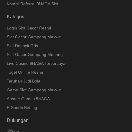
Komisi Referral 9NAGA Slot
Kategori
Login Slot Gacor Resmi
Slot Gacor Gampang Maxwin
Slot Deposit Qris
Slot Gacor Gampang Menang
Live Casino 9NAGA Terpercaya
Togel Online Resmi
Taruhan Judi Bola
Game Slot Gampang Maxwin
Arcade Games 9NAGA
E-Sports Betting
Dukungan