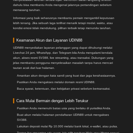
dahulu bisa membantu Anda mengenal jalannya pertandingan sebelum
memasang taruhan.
Informasi yang baik seharusnya membantu pemain mengambil keputusan
lebih tenang. Jika sebuah laga terlihat menarik tetapi modal, waktu, atau
kondisi emosi tidak mendukung, pilihan terbaik tetap menunda taruhan.
Keamanan Akun dan Layanan UDIN88
UDIN88 menyediakan layanan pelanggan yang dapat dihubungi melalui
Livechat 24 jam, WhatsApp, dan Telegram bila Anda mengalami kendala
akun, akses resmi SV388, live streaming, atau transaksi. Dukungan yang
jelas membantu pengguna menyelesaikan masalah tanpa harus mencari
tautan acak dari luar halaman.
Amankan akun dengan kata sandi yang kuat dan jaga kerahasiaannya.
Pastikan Anda mengakses melalui domain resmi UDIN88.
Baca syarat, ketentuan, dan kebijakan privasi sebelum bertransaksi.
Cara Mulai Bermain dengan Lebih Terukur
Pastikan Anda memenuhi batas usia yang berlaku di yurisdiksi Anda.
Buat akun melalui halaman pendaftaran UDIN88 untuk mengakses
SV388.
Lakukan deposit mulai Rp 10.000 melalui bank lokal, e-wallet, atau pulsa.
Tonton live streaming adu ayam, lalu pilih taruhan Wala atau Meron sesuai