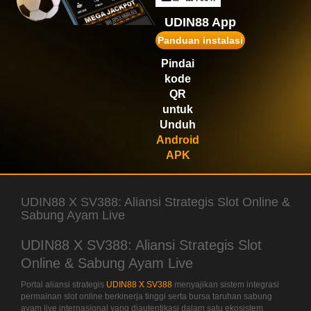
Sugar Rush
Xmas
UDIN88 App
Panduan instalasi
bobbyr****a
IDR
Pindai
19,002,000.00
Sugar Rush
kode
Xmas
QR
untuk
bobbyr****a
Unduh
IDR
12,466,600.00
Android
Sugar Rush
APK
Xmas
bobbyr****a
IDR
UDIN88 X SV388: Aliansi Strategis Slot Online &
11,014,500.00
Sabung Ayam Live
Sugar Rush
Xmas
UDIN88 X SV388: Aliansi Strategis Slot
Online & Sabung Ayam Live
har****3
IDR
10,216,000.00
Portal aliansi strategis
UDIN88 X SV388
menyajikan sistem integrasi
Sweet
permainan slot online berkinerja tinggi serta bursa taruhan sabung
Bonanza
ayam live internasional yang diautentikasi dalam satu ekosistem