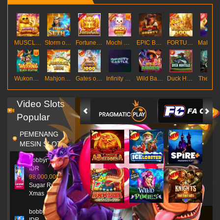
MUSCLE FORTUNE CAT
Storm of Seth 2
Fortune Gems
Mochi Mania 1000
EPIC BULLETS & BOUNTY
FORTUNE GARUDA 500
Mahj
Wukong - Black Scatter
Mahjong Ways
Gates of Olympus 1000
Infinity Castle
Wild Bandito
Duck Hunters
The Cry
Video Slots
Popular
PEMENANG
MESIN SLOT
bobbyr****a
IDR
98,000,000.00
Sugar Rush
Xmas
bobbyr****a
IDR