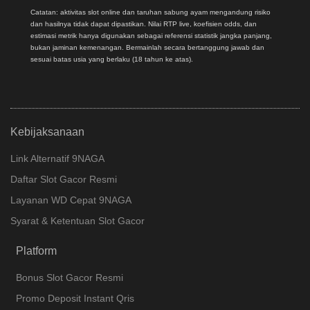
Catatan: aktivitas slot online dan taruhan sabung ayam mengandung risiko
dan hasilnya tidak dapat dipastikan. Nilai RTP live, koefisien odds, dan
estimasi metrik hanya digunakan sebagai referensi statistik jangka panjang,
bukan jaminan kemenangan. Bermainlah secara bertanggung jawab dan
sesuai batas usia yang berlaku (18 tahun ke atas).
Kebijaksanaan
Link Alternatif 9NAGA
Daftar Slot Gacor Resmi
Layanan WD Cepat 9NAGA
Syarat & Ketentuan Slot Gacor
Platform
Bonus Slot Gacor Resmi
Promo Deposit Instant Qris