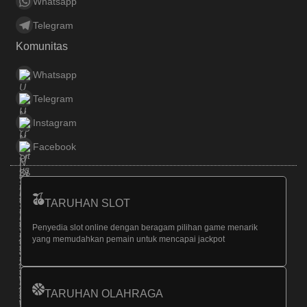
Whatsapp
Telegram
Komunitas
Whatsapp
Telegram
Instagram
Facebook
TARUHAN SLOT
Penyedia slot online dengan beragam pilihan game menarik
yang memudahkan pemain untuk mencapai jackpot
TARUHAN OLAHRAGA