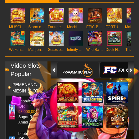
MUSCLE FORTUNE CAT
Storm of Seth 2
Fortune Gems
Mochi Mania 1000
EPIC BULLETS & BOUNTY
FORTUNE GARUDA 500
Mahj
Wukong - Black Scatter
Mahjong Ways
Gates of Olympus 1000
Infinity Castle
Wild Bandito
Duck Hunters
The Cry
Video Slots
Popular
PEMENANG
MESIN SLOT
bobbyr****a
IDR
98,000,000.00
Sugar Rush
Xmas
bobbyr****a
IDR