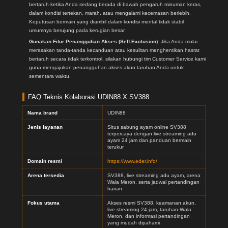
bertaruh ketika Anda sedang berada di bawah pengaruh minuman keras,
dalam kondisi tertekan, marah, atau mengalami kecemasan berlebih.
Keputusan bermain yang diambil dalam kondisi mental tidak stabil
umumnya berujung pada kerugian besar.
Gunakan Fitur Penangguhan Akses (Self-Exclusion):
Jika Anda mulai
merasakan tanda-tanda kecanduan atau kesulitan menghentikan hasrat
bertaruh secara tidak terkontrol, silakan hubungi tim Customer Service kami
guna mengajukan penangguhan akses akun taruhan Anda untuk
sementara waktu.
FAQ Teknis Kolaborasi UDIN88 X SV388
Nama brand
UDIN88
Jenis layanan
Situs sabung ayam online SV388
terpercaya dengan live streaming adu
ayam 24 jam dan panduan bermain
terukur
Domain resmi
https://www.eder.info/
Arena tersedia
SV388, live streaming adu ayam, arena
Wala Meron, serta jadwal pertandingan
harian
Fokus utama
Akses resmi SV388, keamanan akun,
live streaming 24 jam, taruhan Wala
Meron, dan informasi pertandingan
yang mudah dipahami