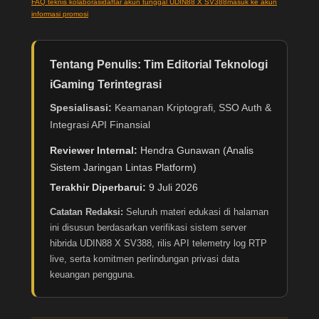
FAQ teknis kolaborasi
daftar akun tunggal UDIN88 X SV388
masuk ke akun
informasi promosi
Tentang Penulis: Tim Editorial Teknologi
iGaming Terintegrasi
Spesialisasi:
Keamanan Kriptografi, SSO Auth &
Integrasi API Finansial
Reviewer Internal:
Hendra Gunawan (Analis
Sistem Jaringan Lintas Platform)
Terakhir Diperbarui:
9 Juli 2026
Catatan Redaksi:
Seluruh materi edukasi di halaman
ini disusun berdasarkan verifikasi sistem server
hibrida UDIN88 X SV388, rilis API telemetry log RTP
live, serta komitmen perlindungan privasi data
keuangan pengguna.