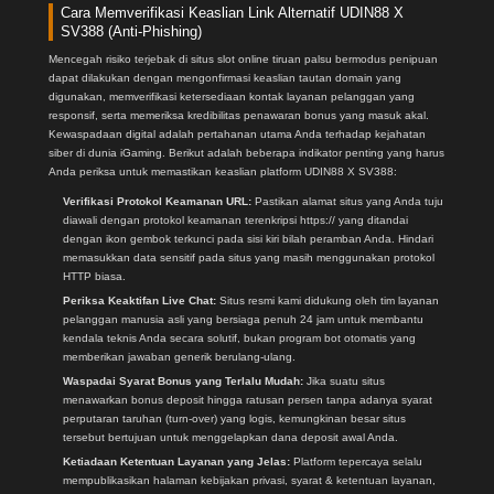
Cara Memverifikasi Keaslian Link Alternatif UDIN88 X
SV388 (Anti-Phishing)
Mencegah risiko terjebak di situs slot online tiruan palsu bermodus penipuan
dapat dilakukan dengan mengonfirmasi keaslian tautan domain yang
digunakan, memverifikasi ketersediaan kontak layanan pelanggan yang
responsif, serta memeriksa kredibilitas penawaran bonus yang masuk akal.
Kewaspadaan digital adalah pertahanan utama Anda terhadap kejahatan
siber di dunia iGaming. Berikut adalah beberapa indikator penting yang harus
Anda periksa untuk memastikan keaslian platform UDIN88 X SV388:
Verifikasi Protokol Keamanan URL:
Pastikan alamat situs yang Anda tuju
diawali dengan protokol keamanan terenkripsi https:// yang ditandai
dengan ikon gembok terkunci pada sisi kiri bilah peramban Anda. Hindari
memasukkan data sensitif pada situs yang masih menggunakan protokol
HTTP biasa.
Periksa Keaktifan Live Chat:
Situs resmi kami didukung oleh tim layanan
pelanggan manusia asli yang bersiaga penuh 24 jam untuk membantu
kendala teknis Anda secara solutif, bukan program bot otomatis yang
memberikan jawaban generik berulang-ulang.
Waspadai Syarat Bonus yang Terlalu Mudah:
Jika suatu situs
menawarkan bonus deposit hingga ratusan persen tanpa adanya syarat
perputaran taruhan (turn-over) yang logis, kemungkinan besar situs
tersebut bertujuan untuk menggelapkan dana deposit awal Anda.
Ketiadaan Ketentuan Layanan yang Jelas:
Platform tepercaya selalu
mempublikasikan halaman kebijakan privasi, syarat & ketentuan layanan,