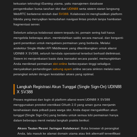
kekuatan teknologi iGaming utama, yaitu manajemen database
pengembalian bursa taruhan slot dari
UDIN88
serta sistem siaran langsung
WebRTC berlatensi rendah dari
SV388
. Kolaborasi ini menghasilkan platform
hibrida yang menyajikan kemudahan navigasi lintas produk tanpa hambatan
fragmentasi server.
Sebelum adanya kolaborasi sistem terpadu ini, pemain sering kali harus
mengelola beberapa akun, memindahkan saldo secara manual, dan berganti-
ganti peramban untuk mengakses permainan yang berbeda. Melalui
arsitektur Single-Wallet API Middleware yang dikembangkan untuk aliansi
UDIN88 X SV388, seluruh kendala operasional tersebut berhasil dieliminasi.
Sistem ini menjembatani basis data transaksi secara paralel, memungkinkan
Anda menikmati permainan
slot online
berkecepatan tinggi sekaligus
menyaksikan pertandingan
sabung ayam
online secara sinkron melalui satu
perangkat seluler dengan kestabilan akses yang optimal.
Langkah Registrasi Akun Tunggal (Single Sign-On) UDIN88
X SV388
Proses registrasi dan login di platform aliansi resmi UDIN88 X SV388
menggunakan protokol otentikasi OAuth 2.0 yang aman guna menjamin
kerahasiaan data pribadi para warga slot. Anda dapat mengaktifkan akun
tunggal (Single Sign-On) yang berlaku untuk semua lobi permainan hanya
dalam beberapa menit melalui langkah praktis berikut:
Akses Tautan Resmi Jaringan Kolaborasi:
Buka browser di perangkat
Anda, lalu masuk ke alamat domain utama atau link alternatif terverifikasi