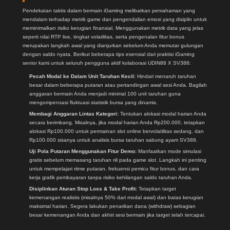
Pendekatan taktis dalam bermain iGaming melibatkan pemahaman yang
mendalam terhadap metrik game dan pengendalian emosi yang disiplin untuk
meminimalkan risiko kerugian finansial. Menggunakan metrik data yang jelas
seperti nilai RTP live, tingkat volatilitas, serta pengenalan fitur bonus
merupakan langkah awal yang dianjurkan sebelum Anda memutar gulungan
dengan saldo nyata. Berikut beberapa tips esensial dari praktisi iGaming
senior kami untuk seluruh pengguna aktif kolaborasi UDIN88 X SV388:
Pecah Modal ke Dalam Unit Taruhan Kecil:
Hindari menaruh taruhan
besar dalam beberapa putaran atau pertandingan awal sesi Anda. Bagilah
anggaran bermain Anda menjadi minimal 100 unit taruhan guna
mengompensasi fluktuasi statistik bursa yang dinamis.
Membagi Anggaran Lintas Kategori:
Tentukan alokasi modal harian Anda
secara berimbang. Misalnya, jika modal harian Anda Rp200.000, tetapkan
alokasi Rp100.000 untuk permainan slot online bervolatilitas sedang, dan
Rp100.000 sisanya untuk analisis bursa taruhan sabung ayam SV388.
Uji Pola Putaran Menggunakan Fitur Demo:
Manfaatkan mode simulasi
gratis sebelum memasang taruhan riil pada game slot. Langkah ini penting
untuk mempelajari ritme putaran, frekuensi pemicu fitur bonus, dan cara
kerja grafik pembayaran tanpa risiko kehilangan saldo taruhan Anda.
Disiplinkan Aturan Stop Loss & Take Profit:
Tetapkan target
kemenangan realistis (misalnya 50% dari modal awal) dan batas kerugian
maksimal harian. Segera lakukan penarikan dana (withdraw) sebagian
besar kemenangan Anda dan akhiri sesi bermain jika target telah tercapai.