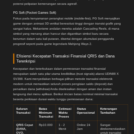
potensi pelipatan kemenangan secara agresif.
PG Soft (Pocket Games Soft)
Fokus pada kenyamanan perangkat mobile (mobile-first), PG Soft menyajikan
game dengan animasi 3D vertikal beresolusi tinggi dengan transisi grafik yang
sangat halus. Mekanisme andalan mereka adalah Cascading Reels, di mana
simbol yang menang akan hancur dan digantikan simbol baru secara
beruntun dalam satu kali putaran, disertai dengan akumulasi pengganda
progresif seperti pada game legendaris Mahjong Ways 2.
Efisiensi Kecepatan Transaksi Finansial QRIS dan Dana
Terenkripsi
Kecepatan dan keterbukaan dalam pemrosesan transaksi finansial
merupakan salah satu pilar utama kredibilitas (trust signals) aliansi UDIN88 X
SV388. Kami menyediakan berbagai pilihan metode transaksi elektronik
modern untuk memastikan seluruh proses pengisian saldo (deposit) dan
penarikan dana (withdraw) Anda diselesaikan dengan aman dan instan
langsung dari menu aplikasi. Berikut rincian batas nominal minimal transaksi
beserta perkiraan durasi waktu tunggu pemrosesan dana:
Saluran
Batas
Estimasi
Status
Keterangan
Transaksi
Minimum
Waktu
Operasional
Tambahan
Transaksi
Proses
QRIS Cepat
Rp10.000
1 - 2
Online 24
Sangat
(DANA,
Menit
Jam
direkomendasikan
OVO,
untuk transaksi