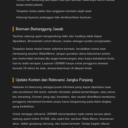
batas modal pribadi.
Tetapkan batas waktu dan anggaran bermain sejak awal.
Hubungi layanan pelanggan bila membutuhkan bantuan.
Bermain Bertanggung Jawab
Taruhan sabung ayam mengandung risiko dan hasilnya tidak dapat
dipastikan. Bermainlah untuk hiburan, bukan sebagai sumber penghasilan.
Tetapkan batas modal harian sebelum bermain, kendalikan emosi saat
memasang taruhan Wala/Meron, jangan gunakan dana kebutuhan pokok,
dan berhentilah bermain jika target kemenangan atau batas kekalahan Anda
hari itu telah tercapai. Layanan UDIN88 hanya untuk pengguna dewasa
berusia 18 tahun ke atas, sesuai ketentuan di wilayah Anda.
Update Konten dan Relevansi Jangka Panjang
Halaman ini dirancang sebagai pusat informasi yang dapat diperbarui saat
ada perubahan link resmi, metode transaksi, jadwal pertandingan, atau arena
live streaming. Konten yang rapi, konsisten, dan mudah diverifikasi membantu
pengguna memahami konteks tanpa harus bergantung pada klaim singkat
yang berlebihan.
Untuk menjaga relevansi, UDIN88 menempatkan topik utama secara alami:
sabung ayam online SV388, adu ayam live, taruhan Wala Meron, keamanan
akun, istilah gampang menang, dan batas bermain. Setiap bagian dibuat