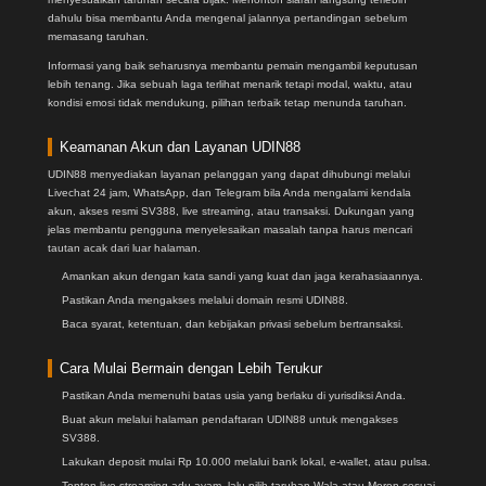
dahulu bisa membantu Anda mengenal jalannya pertandingan sebelum
memasang taruhan.
Informasi yang baik seharusnya membantu pemain mengambil keputusan
lebih tenang. Jika sebuah laga terlihat menarik tetapi modal, waktu, atau
kondisi emosi tidak mendukung, pilihan terbaik tetap menunda taruhan.
Keamanan Akun dan Layanan UDIN88
UDIN88 menyediakan layanan pelanggan yang dapat dihubungi melalui
Livechat 24 jam, WhatsApp, dan Telegram bila Anda mengalami kendala
akun, akses resmi SV388, live streaming, atau transaksi. Dukungan yang
jelas membantu pengguna menyelesaikan masalah tanpa harus mencari
tautan acak dari luar halaman.
Amankan akun dengan kata sandi yang kuat dan jaga kerahasiaannya.
Pastikan Anda mengakses melalui domain resmi UDIN88.
Baca syarat, ketentuan, dan kebijakan privasi sebelum bertransaksi.
Cara Mulai Bermain dengan Lebih Terukur
Pastikan Anda memenuhi batas usia yang berlaku di yurisdiksi Anda.
Buat akun melalui halaman pendaftaran UDIN88 untuk mengakses
SV388.
Lakukan deposit mulai Rp 10.000 melalui bank lokal, e-wallet, atau pulsa.
Tonton live streaming adu ayam, lalu pilih taruhan Wala atau Meron sesuai