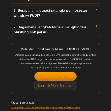
6. Berapa lama durasi rata-rata pemrosesan
withdraw (WD)?
7. Bagaimana langkah terbaik menghindari
phishing link palsu?
Mulai dari Portal Resmi Aliansi UDIN88 X SV388
Aktifkan akun tunggal (Single Sign-On), nikmati dompet terpadu untuk
slot online RTP tinggi dan sabung ayam live SV388, lalu pahami
keamanan transaksi, manajemen finansial, dan prinsip bermain
bertanggung jawab sebelum bermain hari ini.
Daftar Akun Tunggal
Login & Mulai Bermain
Tautan Bermanfaat
cara verifikasi link anti-phishing
kebijakan responsible gaming