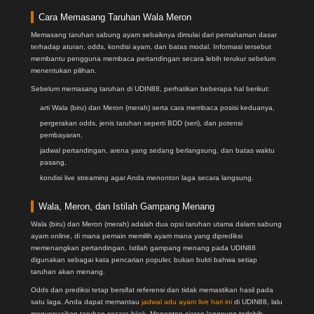
Cara Memasang Taruhan Wala Meron
Memasang taruhan sabung ayam sebaiknya dimulai dari pemahaman dasar
terhadap aturan, odds, kondisi ayam, dan batas modal. Informasi tersebut
membantu pengguna membaca pertandingan secara lebih terukur sebelum
menentukan pilihan.
Sebelum memasang taruhan di UDIN88, perhatikan beberapa hal berikut:
arti Wala (biru) dan Meron (merah) serta cara membaca posisi keduanya,
pergerakan odds, jenis taruhan seperti BDD (seri), dan potensi
pembayaran,
jadwal pertandingan, arena yang sedang berlangsung, dan batas waktu
pasang,
kondisi live streaming agar Anda menonton laga secara langsung.
Wala, Meron, dan Istilah Gampang Menang
Wala (biru) dan Meron (merah) adalah dua opsi taruhan utama dalam sabung
ayam online, di mana pemain memilih ayam mana yang diprediksi
memenangkan pertandingan. Istilah gampang menang pada UDIN88
digunakan sebagai kata pencarian populer, bukan bukti bahwa setiap
taruhan akan menang.
Odds dan prediksi tetap bersifat referensi dan tidak memastikan hasil pada
satu laga. Anda dapat memantau
jadwal adu ayam live hari ini
di UDIN88, lalu
menyesuaikan taruhan secara bijak. Menonton siaran langsung terlebih